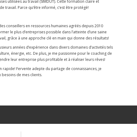
s utilisées au travail (SIMDUT). Cette formation claire et
e travail. Parce qu’être informé, c’est être protégé!
 des conseillers en ressources humaines agréés depuis 2010
mer le plus d’entreprises possible dans l’atteinte d’une saine
avail, grâce à une approche clé en main qui donne des résultats!
usieurs années d’expérience dans divers domaines d’activités tels
ulture, énergie, etc. De plus, je me passionne pour le coaching de
endre leur entreprise plus profitable et à réaliser leurs rêves!
ion rapide! Fervente adepte du partage de connaissances, je
x besoins de mes clients.