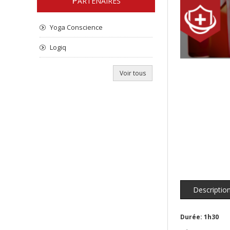
P
ARTENAIRES
Yoga Conscience
Logiq
Voir tous
Descriptio
Durée: 1h30