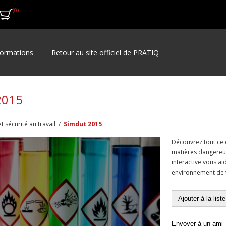
(0)
ormations
Retour au site officiel de PRATIQ
2015
t sécurité au travail
/
Simdut 2015
Découvrez tout ce 
matières dangereuse
interactive vous ai
environnement de tr
Ajouter à la list
Envoyer à un ami