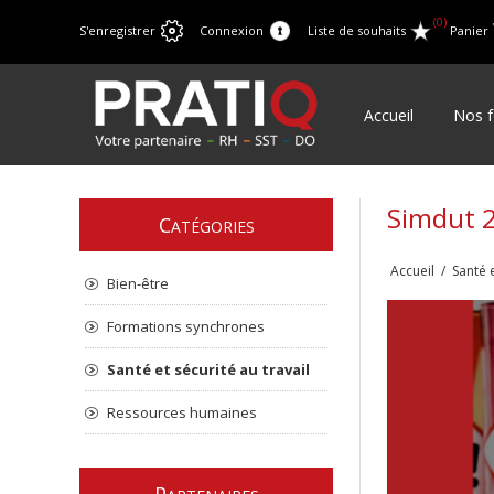
(0)
S'enregistrer
Connexion
Liste de souhaits
Panier
Accueil
Nos f
Simdut 
C
ATÉGORIES
Accueil
/
Santé e
Bien-être
Formations synchrones
Santé et sécurité au travail
Ressources humaines