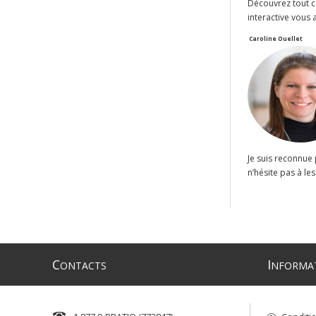
Découvrez tout ce
interactive vous 
Caroline Ouellet
Je suis reconnue 
n’hésite pas à le
C
I
ONTACTS
NFORMA